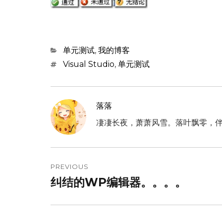
Categories
单元测试
,
我的博客
Tags
Visual Studio
,
单元测试
落落
凄凄长夜，萧萧风雪。落叶飘零，
文
章
PREVIOUS
纠结的WP编辑器。。。。
Previous
导
post:
航