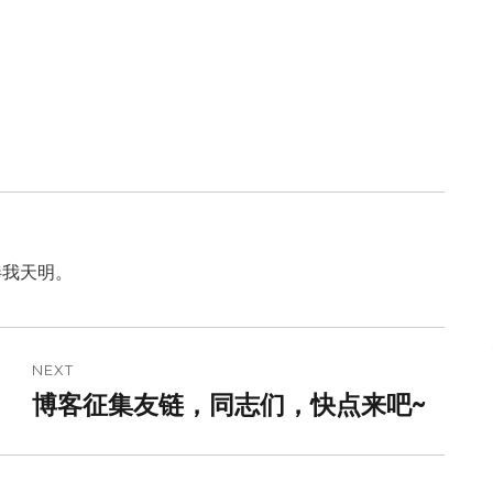
伴我天明。
NEXT
博客征集友链，同志们，快点来吧~
Next
post: