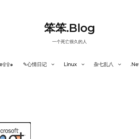
笨笨.Blog
一个死亡很久的人
e۩۩๑
✎心情日记
Linux
杂七乱八
.N