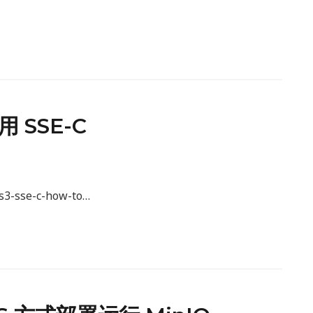
 SSE-C
s3-sse-c-how-to…