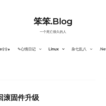
笨笨.Blog
一个死亡很久的人
e۩۩๑
✎心情日记
Linux
杂七乱八
.N
方式回滚固件升级