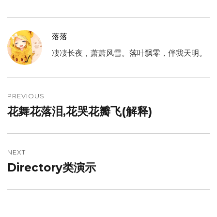
落落
凄凄长夜，萧萧风雪。落叶飘零，伴我天明。
文
章
PREVIOUS
花舞花落泪,花哭花瓣飞(解释)
Previous
导
post:
航
NEXT
Directory类演示
Next
post: