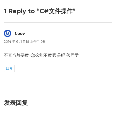
1 Reply to “C#文件操作”
Coov
说
道：
2014 年 6 月 11 日 上午 11:08
不喜当然要喷···怎么能不喷呢 是吧 落同学
回复
发表回复