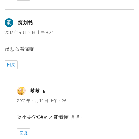
策划书
说
道：
2012 年 4 月 12 日 上午 9:34
没怎么看懂呢
回复
落落
说
道：
2012 年 4 月 14 日 上午 4:26
这个要学C#的才能看懂,嘿嘿~
回复