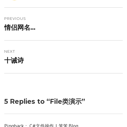
文
章
PREVIOUS
情侣网名…
Previous
导
post:
航
NEXT
十诫诗
Next
post:
5 Replies to “File类演示”
Pingback： C#文件操作 | 笨笨.Blog