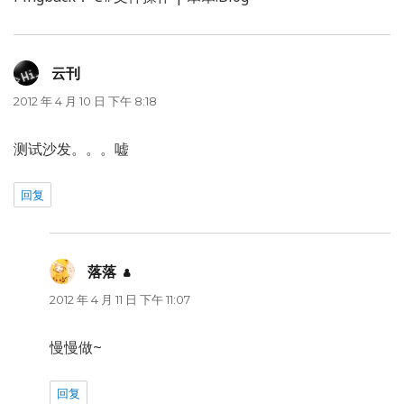
云刊
说
道：
2012 年 4 月 10 日 下午 8:18
测试沙发。。。嘘
回复
落落
说
道：
2012 年 4 月 11 日 下午 11:07
慢慢做~
回复