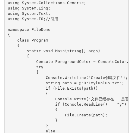
using System.Collections.Generic;

using System.Linq;

using System.Text;

using System.IO;//引用

namespace FileDemo

{

    class Program

    {

        static void Main(string[] args)

        {

            Console.ForegroundColor = ConsoleColor
            try

            {

                Console.WriteLine("Create创建文件");

                string path = @"D:1myluoluo.txt";

                if (File.Exists(path))

                {

                    Console.Write("文件已经存在...是否覆盖
                    if (Console.ReadLine() == "y")

                    {

                        File.Create(path);

                    }

                }

                else
