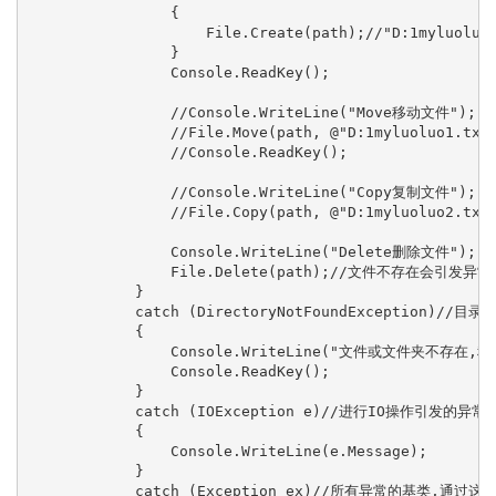
                {

                    File.Create(path);//"D:1myl
                }

                Console.ReadKey();

                //Console.WriteLine("Move移动文件");

                //File.Move(path, @"D:1myluoluo1.
                //Console.ReadKey();

                //Console.WriteLine("Copy复制文件");

                //File.Copy(path, @"D:1myluoluo2.
                Console.WriteLine("Delete删除文件");

                File.Delete(path);//文件不存在会引发异常

            }

            catch (DirectoryNotFoundException)
            {

                Console.WriteLine("文件或文件夹不存在,程
                Console.ReadKey();

            }

            catch (IOException e)//进行IO操作引发的异常基
            {

                Console.WriteLine(e.Message);

            }

            catch (Exception ex)//所有异常的基类,