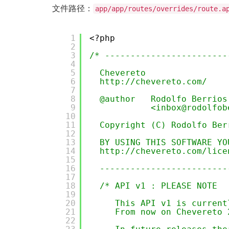
文件路径：
app/app/routes/overrides/route.a
1
<?php
2
3
/* ------------------------
4
5
Chevereto
6
http://chevereto.com/
7
8
@author   Rodolfo Berrios
9
<inbox@rodolfob
10
11
Copyright (C) Rodolfo Ber
12
13
BY USING THIS SOFTWARE YO
14
http://chevereto.com/lice
15
16
-------------------------
17
18
/* API v1 : PLEASE NOTE
19
20
This API v1 is current
21
From now on Chevereto 
22