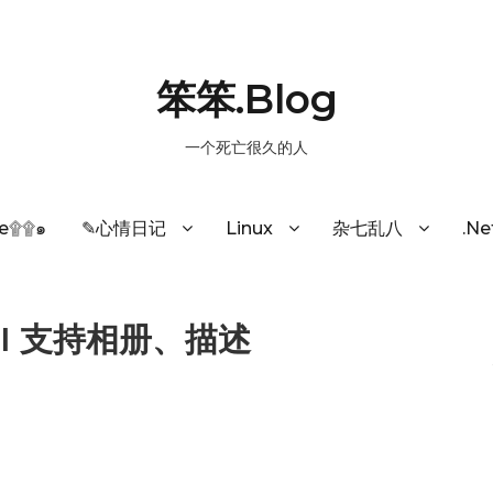
笨笨.Blog
一个死亡很久的人
e۩۩๑
✎心情日记
Linux
杂七乱八
.N
API 支持相册、描述