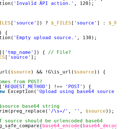
tion(
'Invalid API action.'
, 120);
ILES
[
'source'
]) ? 
$_FILES
[
'source'
] : 
$_REQUE
) {
tion(
'Empty upload source.'
, 130);
][
'tmp_name'
]) { 
// File?
ES
[
'source'
];
url(
$source
) && !G\is_url(
$source
)) {
omes from POST?
[
'REQUEST_METHOD'
] !== 
'POST'
) {
ew
Exception(
'Upload using base64 source must
$source base64 string
rim(preg_replace(
'/\s+/'
, 
''
, 
$source
));
T source should be urlencoded base64
g_safe_compare(
base64_encode
(
base64_decode
(
$s