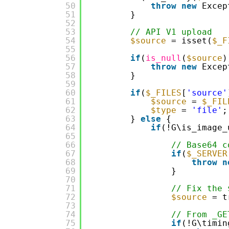
50
throw
new
Excep
51
}
52
53
// API V1 upload
54
$source
= isset(
$_F
55
56
if
(
is_null
(
$source
)
57
throw
new
Excep
58
}
59
60
if
(
$_FILES
[
'source'
61
$source
= 
$_FIL
62
$type
= 
'file'
;
63
} 
else
{
64
if
(!G\is_image_
65
66
// Base64 c
67
if
(
$_SERVER
68
throw
n
69
}
70
71
// Fix the 
72
$source
= t
73
74
// From _GE
75
if
(!G\timin