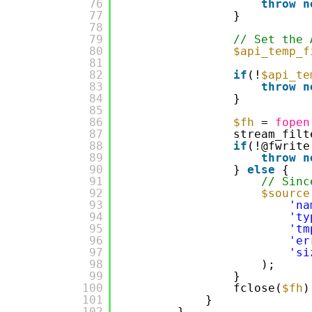
76
throw
n
77
}
78
79
// Set the 
80
$api_temp_f
81
82
if
(!
$api_te
83
throw
n
84
}
85
86
$fh
= 
fopen
87
stream_filt
88
if
(!@fwrite
89
throw
n
90
} 
else
{
91
// Sinc
92
$source
93
'na
94
'ty
95
'tm
96
'er
97
'si
98
);
99
}
100
fclose(
$fh
)
101
}
102
}