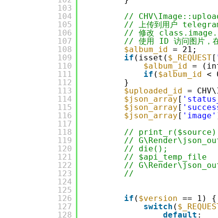
103
104
// CHV\Image::uploa
105
// 上传到用户 telegra
106
// 修改 class.imag
107
// 使用 ID 访问图片，在 ro
108
$album_id
= 21;
109
if
(isset(
$_REQUEST
[
110
$album_id
= (in
111
if
(
$album_id
< 
112
}
113
$uploaded_id
= CHV\
114
$json_array
[
'status
115
$json_array
[
'succes
116
$json_array
[
'image'
117
118
// print_r($source)
119
// G\Render\json_ou
120
// die();
121
// $api_temp_file
122
// G\Render\json_ou
123
//
124
125
126
if
(
$version
== 1) {
127
switch
(
$_REQUES
128
default
: