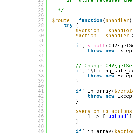
23
In future releases the
24
25
*/
26
27
$route
= 
function
(
$handler
)
28
try
{
29
$version
= 
$handler
30
$action
= 
$handler
-
31
32
if
(
is_null
(CHV\getS
33
throw
new
Excep
34
}
35
36
// Change CHV\getSe
37
if
(!G\timing_safe_c
38
throw
new
Excep
39
}
40
41
if
(!in_array(
$versi
42
throw
new
Excep
43
}
44
45
$version_to_actions
46
1 => [
'upload'
]
47
];
48
49
if
(!in_array(
$actio