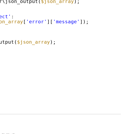
r\json_output(
$json_array
);
ect'
:
on_array
[
'error'
][
'message'
]);
utput(
$json_array
);