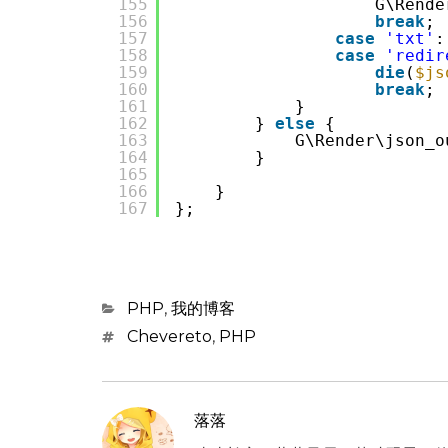
155
G\Rende
156
break
;
157
case
'txt'
:
158
case
'redir
159
die
(
$js
160
break
;
161
}
162
} 
else
{
163
G\Render\json_o
164
}
165
166
}
167
};
Categories
PHP
,
我的博客
Tags
Chevereto
,
PHP
落落