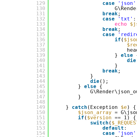
129
case
'json'
130
G\Rende
131
break
;
132
case
'txt'
:
133
echo
$j
134
break
;
135
case
'redir
136
if
(
$jso
137
$re
138
hea
139
} 
else
140
die
141
}
142
break
;
143
}
144
die
();
145
} 
else
{
146
G\Render\json_o
147
}
148
149
} 
catch
(Exception 
$e
) {
150
$json_array
= G\jso
151
if
(
$version
== 1) {
152
switch
(
$_REQUES
153
default
:
154
case
'json'