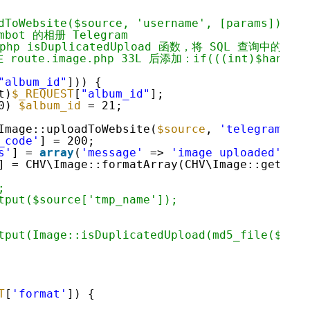
dToWebsite($source, 'username', [params]) to 
mbot 的相册 Telegram
e.php isDuplicatedUpload 函数，将 SQL 查询中的 
ute.image.php 33L 后添加：if(((int)$handler->
"album_id"
])) {
t)
$_REQUEST
[
"album_id"
];
0) 
$album_id
= 21;
Image::uploadToWebsite(
$source
, 
'telegrambot'
_code'
] = 200;
s'
] = 
array
(
'message'
=> 
'image uploaded'
, 
'c
] = CHV\Image::formatArray(CHV\Image::getSing
;
tput($source['tmp_name']);
tput(Image::isDuplicatedUpload(md5_file($api_
T
[
'format'
]) {