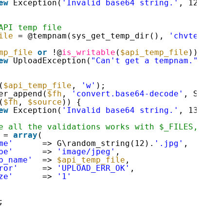
ew
Exception(
'Invalid base64 string.'
, 120);
API temp file        
ile
= @tempnam(sys_get_temp_dir(), 
'chvtemp'
)
mp_file
or
!@
is_writable
(
$api_temp_file
)) {
ew
UploadException(
"Can't get a tempnam."
, 20
(
$api_temp_file
, 
'w'
);
er_append(
$fh
, 
'convert.base64-decode'
, STREA
(
$fh
, 
$source
)) {
ew
Exception(
'Invalid base64 string.'
, 130);
e all the validations works with $_FILES, we'
= 
array
(
me'
=> G\random_string(12).
'.jpg'
,
pe'
=> 
'image/jpeg'
,
p_name'
=> 
$api_temp_file
,
ror'
=> 
'UPLOAD_ERR_OK'
,
ze'
=> 
'1'
;