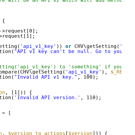
re will be an API v2 which will add methods l
 {
->request[0];
>request[1];
etting(
'api_v1_key'
)) 
or
CHV\getSetting(
'api_
tion(
"API v1 key can't be null. Go to your da
tting('api_v1_key') to 'something' if you wan
ompare(CHV\getSetting(
'api_v1_key'
), 
$_REQUES
tion(
"Invalid API v1 key."
, 100);
on
, [1])) {
tion(
'Invalid API version.'
, 110);
= [
n
, 
$version_to_actions
[
$version
])) {