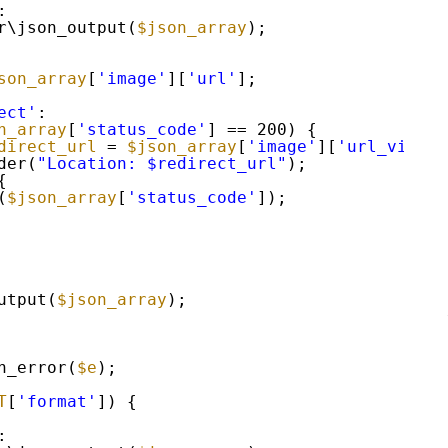
:
r\json_output(
$json_array
);
son_array
[
'image'
][
'url'
];
ect'
:
n_array
[
'status_code'
] == 200) {
direct_url
= 
$json_array
[
'image'
][
'url_viewer
der(
"Location: $redirect_url"
);
{
(
$json_array
[
'status_code'
]);
utput(
$json_array
);
n_error(
$e
);
T
[
'format'
]) {
: