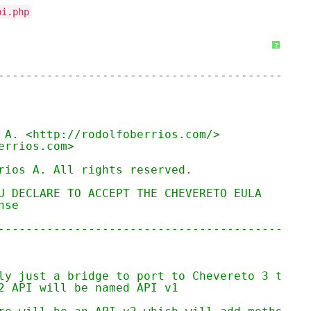
pi.php
?
--------------------------------------------
 A. <
http://rodolfoberrios.com/
>
errios.com>
rios A. All rights reserved.
U DECLARE TO ACCEPT THE CHEVERETO EULA
nse
-------------------------------------------- 
ly just a bridge to port to Chevereto 3 the A
2 API will be named API v1