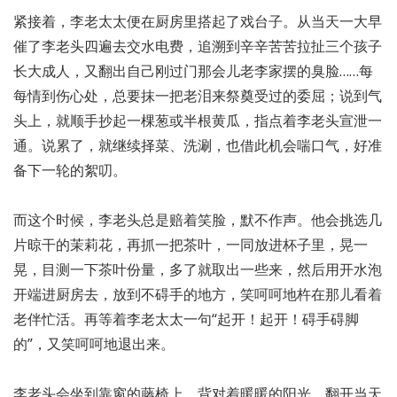
紧接着，李老太太便在厨房里搭起了戏台子。从当天一大早
催了李老头四遍去交水电费，追溯到辛辛苦苦拉扯三个孩子
长大成人，又翻出自己刚过门那会儿老李家摆的臭脸……每
每情到伤心处，总要抹一把老泪来祭奠受过的委屈；说到气
头上，就顺手抄起一棵葱或半根黄瓜，指点着李老头宣泄一
通。说累了，就继续择菜、洗涮，也借此机会喘口气，好准
备下一轮的絮叨。
而这个时候，李老头总是赔着笑脸，默不作声。他会挑选几
片晾干的茉莉花，再抓一把茶叶，一同放进杯子里，晃一
晃，目测一下茶叶份量，多了就取出一些来，然后用开水泡
开端进厨房去，放到不碍手的地方，笑呵呵地杵在那儿看着
老伴忙活。再等着李老太太一句“起开！起开！碍手碍脚
的”，又笑呵呵地退出来。
李老头会坐到靠窗的藤椅上，背对着暖暖的阳光，翻开当天