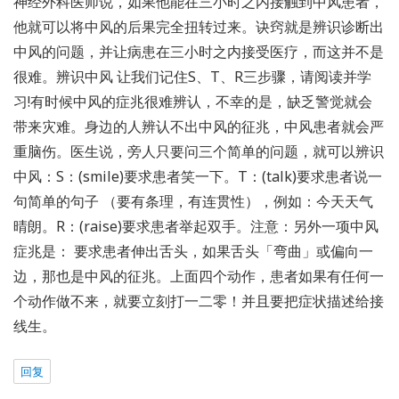
神经外科医师说，如果他能在三小时之内接触到中风患者，
他就可以将中风的后果完全扭转过来。诀窍就是辨识诊断出
中风的问题，并让病患在三小时之内接受医疗，而这并不是
很难。辨识中风 让我们记住S、T、R三步骤，请阅读并学
习!有时候中风的症兆很难辨认，不幸的是，缺乏警觉就会
带来灾难。身边的人辨认不出中风的征兆，中风患者就会严
重脑伤。医生说，旁人只要问三个简单的问题，就可以辨识
中风：S：(smile)要求患者笑一下。T：(talk)要求患者说一
句简单的句子 （要有条理，有连贯性），例如：今天天气
晴朗。R：(raise)要求患者举起双手。注意：另外一项中风
症兆是： 要求患者伸出舌头，如果舌头「弯曲」或偏向一
边，那也是中风的征兆。上面四个动作，患者如果有任何一
个动作做不来，就要立刻打一二零！并且要把症状描述给接
线生。
回复