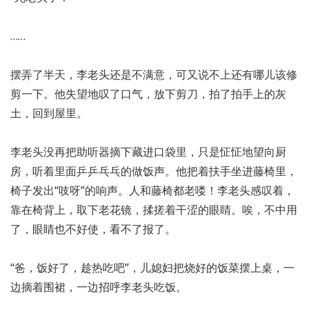
……
摆弄了半天，李老头还是不满意，可又说不上还有哪儿该修
剪一下。他失望地叹了口气，放下剪刀，拍了拍手上的灰
土，回到屋里。
李老头没再把助听器摘下藏进口袋里，只是怔怔地望向厨
房，听着里面乒乒乓乓的做饭声。他把着扶手坐进藤椅里，
椅子发出“吱呀”的响声。人和藤椅都老喽！李老头感叹着，
靠在椅背上，取下老花镜，揉搓着干涩的眼睛。唉，不中用
了，眼睛也不好使，看不了报了。
“爸，饭好了，趁热吃吧”，儿媳妇把烧好的饭菜摆上桌，一
边摘着围裙，一边招呼李老头吃饭。