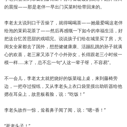
的晨报——那是老伴一早出门买菜时给带回来的。
李老太太说到口干舌燥了，就得喝喝茶——她最爱喝这老伴
给泡的茉莉花茶了——然后再感慨一下如今的幸福生活，好
把这台忆苦思甜的戏唱完。说说孩子们给在城里买了房，大
闺女全家都去了国外，想想健健康康、活蹦乱跳的孙子就满
心的欢喜，老三家又添了个小外孙女，长得跟老三小时候一
模一样……末了，总不忘一句“人这一辈子呀，不容易”。
不一会儿，李老太太就把烧好的饭菜端上桌，来到藤椅旁
边，一把夺过报纸，又从李老头上衣口袋里摸出助听器给他
摁在耳朵上，故意板着脸，说：“吃饭！”
李老头故作一惊，耸着鼻子闻了闻，说：“嗯~香！”
“死老头子！”