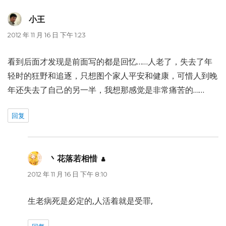
小王
说
道：
2012 年 11 月 16 日 下午 1:23
看到后面才发现是前面写的都是回忆……人老了，失去了年
轻时的狂野和追逐，只想图个家人平安和健康，可惜人到晚
年还失去了自己的另一半，我想那感觉是非常痛苦的……
回复
丶花落若相惜
说
道：
2012 年 11 月 16 日 下午 8:10
生老病死是必定的,人活着就是受罪,