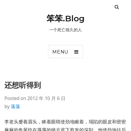
笨笨.Blog
一个死亡很久的人
MENU
还想听得到
Posted on
2012 年 10 月 6 日
by
落落
李老头蹙着眉头，眯着眼睛使劲地瞅着，塌陷的眼皮和密密
麻麻的鱼尾纹在厚厚的镜片底下愈发的深刻。他使劲地往后