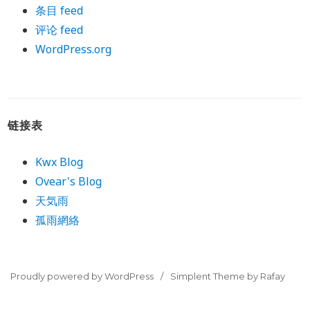
条目 feed
评论 feed
WordPress.org
链接表
Kwx Blog
Ovear's Blog
天気雨
孤雨網絡
Proudly powered by WordPress
Simplent Theme by Rafay