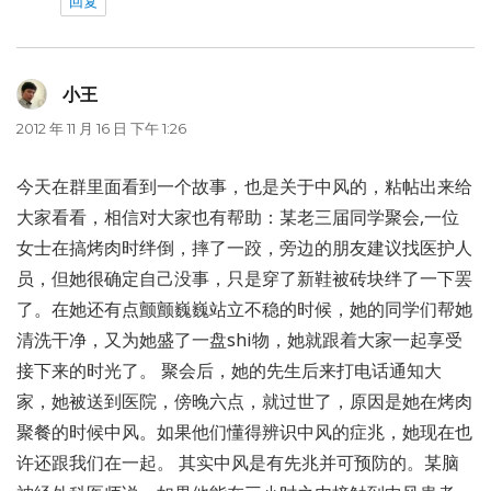
回复
小王
说
道：
2012 年 11 月 16 日 下午 1:26
今天在群里面看到一个故事，也是关于中风的，粘帖出来给
大家看看，相信对大家也有帮助：某老三届同学聚会,一位
女士在搞烤肉时绊倒，摔了一跤，旁边的朋友建议找医护人
员，但她很确定自己没事，只是穿了新鞋被砖块绊了一下罢
了。在她还有点颤颤巍巍站立不稳的时候，她的同学们帮她
清洗干净，又为她盛了一盘shi物，她就跟着大家一起享受
接下来的时光了。 聚会后，她的先生后来打电话通知大
家，她被送到医院，傍晚六点，就过世了，原因是她在烤肉
聚餐的时候中风。如果他们懂得辨识中风的症兆，她现在也
许还跟我们在一起。 其实中风是有先兆并可预防的。某脑