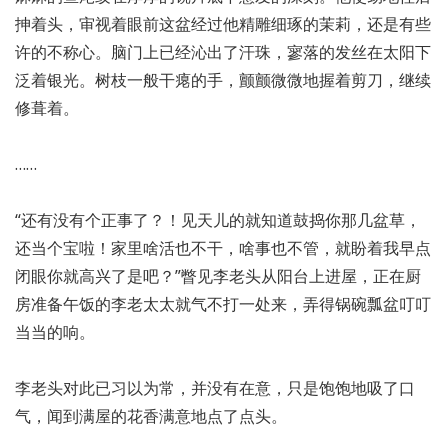
抻着头，审视着眼前这盆经过他精雕细琢的茉莉，还是有些
许的不称心。脑门上已经沁出了汗珠，寥落的发丝在太阳下
泛着银光。树枝一般干瘪的手，颤颤微微地握着剪刀，继续
修葺着。
……
“还有没有个正事了？！见天儿的就知道鼓捣你那几盆草，
还当个宝啦！家里啥活也不干，啥事也不管，就盼着我早点
闭眼你就高兴了是吧？”瞥见李老头从阳台上进屋，正在厨
房准备午饭的李老太太就气不打一处来，弄得锅碗瓢盆叮叮
当当的响。
李老头对此已习以为常，并没有在意，只是饱饱地吸了口
气，闻到满屋的花香满意地点了点头。