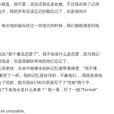
本硬盘，很可爱，说实话我也喜欢她。不过现在除了记得
地方，我把所有应该忘记的都忘记了，但是他却什
。每次他的磁头经过一些地方的时候，我们都能感觉到电
气地说∶“那个傻瓜恋爱了”。我不知道什么是恋爱，因为我记
过痕迹，但是我都轻率地把他们忘记了。
遗忘得更快，生命中能够永刻的记忆都带着痛楚。”我不懂，
象要死了一样。我的记忆是轻浮的，不象他们……我很羡慕他
了忧郁，因为我在CMOS里面写下了“忧郁”两个字。
下条指令是什么来着？” 我一看，吓了一跳∶“format”
 unusable。