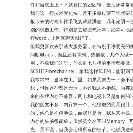
件和游戏上上下下就要忙的团团转，最后还常常
我们这一行技术变化快，差不多每过两三年就要
板卡来的时候都神采飞扬踌躇满志，几年光阴一
别的机器工作。特别是去那些笔记本，经常可以
行word，上网聊聊天就行了。
但我更喜欢去那些大服务器，在特别干净明亮的机
间断电ups，而且还有阵列，热插拔，几个人做
用，不象我们这里，什么乱七八糟的事情都要做。
SCSIII Fibrechannel，象我这样IDE的，
我常常想，当年在工厂里，如果我努力一下会不会
想，也许这些都是命运，不过我从不抱怨。内存
来的杂牌内存不兼容，网卡和电视卡又是如何的
我的朋友不多，内存算一个。他很瘦的而我很胖
的，他总是不停地说，而我只是听，我从来不说
内存的头脑很简单，虽然英文名字叫Memory，
光。我不说，但我会记得所有的细节。他说我这