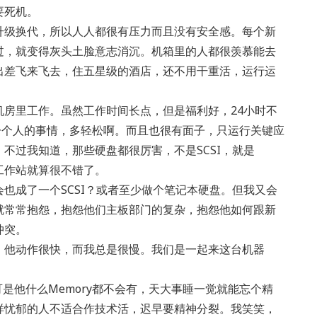
要死机。
升级换代，所以人人都很有压力而且没有安全感。每个新
过，就变得灰头土脸意志消沉。机箱里的人都很羡慕能去
出差飞来飞去，住五星级的酒店，还不用干重活，运行运
房里工作。虽然工作时间长点，但是福利好，24小时不
一个人的事情，多轻松啊。而且也很有面子，只运行关键应
不过我知道，那些硬盘都很厉害，不是SCSI，就是
能混到工作站就算很不错了。
也成了一个SCSI？或者至少做个笔记本硬盘。但我又会
就常常抱怨，抱怨他们主板部门的复杂，抱怨他如何跟新
冲突。
，他动作很快，而我总是很慢。我们是一起来这台机器
。
可是他什么Memory都不会有，天大事睡一觉就能忘个精
样忧郁的人不适合作技术活，迟早要精神分裂。我笑笑，