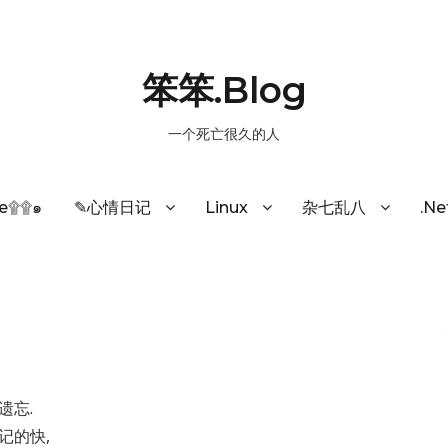
笨笨.Blog
一个死亡很久的人
e۩۩๑
✎心情日记
Linux
杂七乱八
.N
遗忘.
记的快,