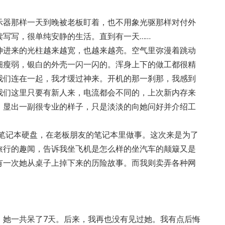
示器那样一天到晚被老板盯着，也不用象光驱那样对付外
读写写，很单纯安静的生活。直到有一天……
伸进来的光柱越来越宽，也越来越亮。空气里弥漫着跳动
细瘦弱，银白的外壳一闪一闪的。浑身上下的做工都很精
我们连在一起，我才缓过神来。开机的那一刹那，我感到
我们这里只要有新人来，电流都会不同的，上次新内存来
，显出一副很专业的样子，只是淡淡的向她问好并介绍工
是一个笔记本硬盘，在老板朋友的笔记本里做事。这次来是为了
旅行的趣闻，告诉我坐飞机是怎么样的坐汽车的颠簸又是
有一次她从桌子上掉下来的历险故事。而我则卖弄各种网
。她一共呆了7天。后来，我再也没有见过她。我有点后悔