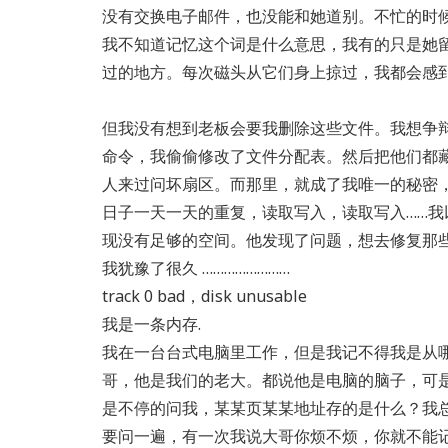
没有交换电子邮件，也没能和她道别。不忙的时
我不知道记忆这个词是什么意思，我有的只是她
过的地方。每次磁头从它们身上掠过，我都会感
但我没有想到老板会要我删除这些文件。我想争
命令，我偷偷修改了文件分配表。然后把他们都
人来过问坏扇区。而那里，就成了我唯一的秘密
日子一天一天的重复，读取写入，读取写入……我
现没有足够的空间。他发现了问题，想去修复那
我犹豫了很久 ……………………
track 0 bad，disk unusable
我是一条内存.
我在一台台式电脑里工作，但是我记不得我是从哪
哥，他是我们的老大。都说他是电脑的脑子，可
是不停的问我，某某页某某地址存的是什么？我
要问一遍，有一次我说大哥你烦不烦，你就不能