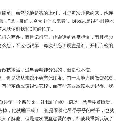
很简单。虽然说他是我的上司，可是每次睡觉醒来，他连
弟，“嘿，哥们，今天干什么来着”。bios总是很不耐烦地
下来就轮到我和C哥瞎忙了。
记得东西多，而且记得牢。他说话的速度很慢，而且很少
这么想，不过他很笨，每次都忘了硬盘是谁。开机自检的
合做技术活，迟早会精神分裂的，但是他不信。
，但是我从来都不会忘记朋友。有一块地方叫做CMOS，
。有些东西应该很快忘掉，而有些东西应该永远记得。我
却总是第一个醒过来。让我们自检，启动，然后接着睡觉。
w选项去掉，他就睡不成了，但是看着他晕晕乎乎的样子，也就
么人了解他。但是这次硬盘恋爱的事，却使我重新认识了