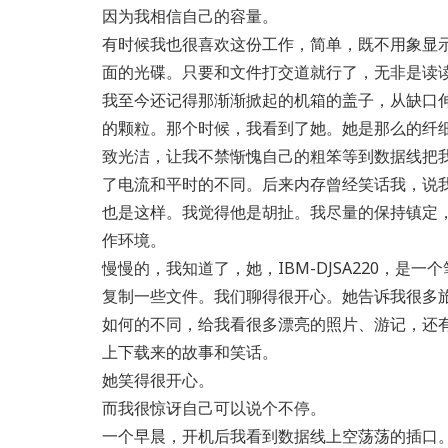
因为我相信自己的容量。
有时候我也很喜欢这份工作，简单，既不用象显
面的光碟。只要和文件打交道就行了，无非是读
我至今还记得那渐渐掀起的机箱的盖子，从缺口
的颗粒。那个时候，我看到了她。她是那么的纤
致光洁，让我不禁惭愧自己的粗笨等到数据线把
了电流和平时的不同。后来内存曾经笑话我，说
也是这样。我觉得他是胡扯。我尽量的保持镇定
作环境。
慢慢的，我知道了，她，IBM-DJSA220，
复制一些文件。我们聊得很开心。她告诉我很多
如何的不同，给我看很多漂亮的照片、游记，还
上下载来的故事和笑话。
她笑得很开心。
而我很惊讶自己可以说个不停。
一个早晨，开机后我看到数据线上空荡荡的插口