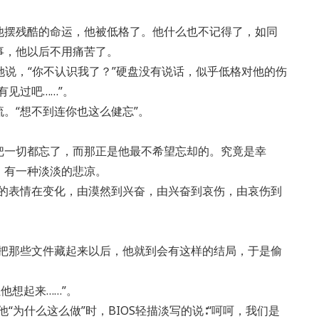
他摆残酷的命运，他被低格了。他什么也不记得了，如同
事，他以后不用痛苦了。
，她说，“你不认识我了？”硬盘没有说话，似乎低格对他的伤
见过吧……”。
。“想不到连你也这么健忘”。
把一切都忘了，而那正是他最不希望忘却的。究竟是幸
，有一种淡淡的悲凉。
盘的表情在变化，由漠然到兴奋，由兴奋到哀伤，由哀伤到
盘把那些文件藏起来以后，他就到会有这样的结局，于是偷
让他想起来……”。
“为什么这么做”时，BIOS轻描淡写的说∶“呵呵，我们是