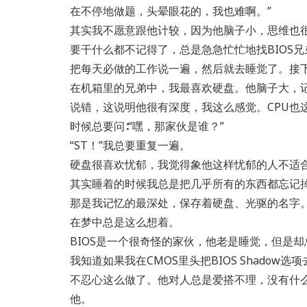
在不停地做题，头晕眼花的，我也难啊。”
其实我不愿意跟他计较，因为他脑子小，思维也
要干什么都不记得了，总是急急忙忙地找BIOS兄
把每天必做的工作说一遍，然后就去睡觉了。接
在机箱里的兄弟中，我最喜欢硬盘。他脑子大，
说错，这说明他很有深度，我这么感觉。CPU也
时候总要问∶“嘿，那家伙是谁？”
“ST！”我总要重复一遍。
硬盘很喜欢忧郁，我觉得象他这样忧郁的人不适
其实睡着的时候我总是把几乎所有的东西都忘记掉
那是我记忆的最深处，保存着硬盘、光驱的名字
在梦中总是这么想着。
BIOS是一个很奇怪的家伙，他老是睡觉，但是
我知道如果我在CMOS里头把BIOS Shado
不忍心这么做了。他对人总是爱搭不理，没有什
他。