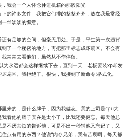
候，我会一个人怀念伸进机箱的那股阳光
留下的许多文件。我把它们排的整整齐齐，放在我最常经
到一丝淡淡的惬意。
辩还有足够的空间，但毫无用处。于是，平生第一次违背
藏到了一个秘密的地方，再把那里标志成坏扇区。不会有
，我常常去看他们，虽然从不作停留。
以为永远都会这样继续下去，直到一天，老板要装xp却发
些坏扇区。我拒绝了。很快，我接到了新命令∶格式化。
里来的，是什么牌子，因为我健忘。我的上司是cpu大
是我看他的脑子实在是太小了，比我还要健忘。每天他总
总是不厌其烦的告诉他，可是不出一秒钟他又忘记了，又
记住点有用的东西？他说“内存兄弟，我有苦衷啊，每天都