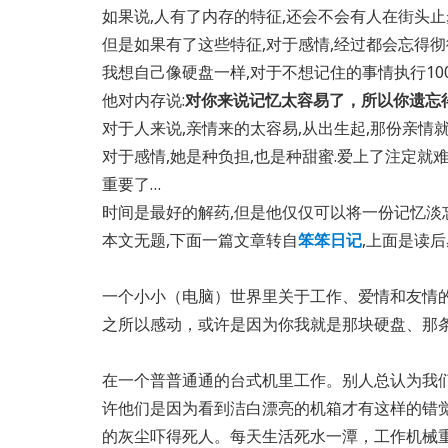
如果说,人有了内存的特征,还会不会有人在街头
但是如果有了这些特征,对于感情,经过都会忘得彻
我想自己像硬盘一样,对于不想记住的事情执行10
他对内存说:
对你来说记忆太容易了，所以你遗忘
对于人来说,亲情来的太容易,从出生起,那份亲情
对于感情,她是种负担,也是种甜蜜.爱上了注定就
重要了…
时间是最好的解药,但是他仅仅可以将一份记忆淡
本文无题,下面一篇文章转自
笨笨日记
,上面是读后
一个小小（电脑）世界里关于工作、爱情和友情
之所以感动，或许是因为你我就是那块硬盘、那条内
在一个普普通通的台式机里工作。别人总认为我
许他们是因为看到洁白漂亮的机箱才有这样的错
的灰尘吓得死人。每天生活死水一潭，工作机械