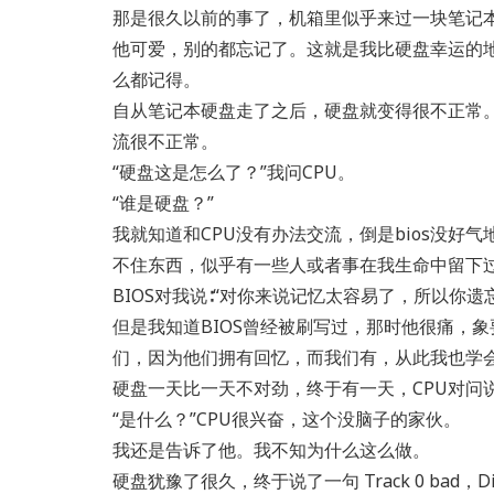
那是很久以前的事了，机箱里似乎来过一块笔记
他可爱，别的都忘记了。这就是我比硬盘幸运的
么都记得。
自从笔记本硬盘走了之后，硬盘就变得很不正常
流很不正常。
“硬盘这是怎么了？”我问CPU。
“谁是硬盘？”
我就知道和CPU没有办法交流，倒是bios没好
不住东西，似乎有一些人或者事在我生命中留下
BIOS对我说∶“对你来说记忆太容易了，所以你
但是我知道BIOS曾经被刷写过，那时他很痛，
们，因为他们拥有回忆，而我们有，从此我也学会
硬盘一天比一天不对劲，终于有一天，CPU对问说∶“
“是什么？”CPU很兴奋，这个没脑子的家伙。
我还是告诉了他。我不知为什么这么做。
硬盘犹豫了很久，终于说了一句 Track 0 bad，Disk