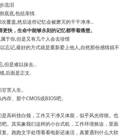
止步流泪
彻底底,包括亲情.
0次覆盖,然后这些记忆会被磨灭的干干净净…
得更快，生命中能够永刻的记忆都带着痛楚。
就属于你,但是又有几个人会去珍惜
难以忘记,最好的方式就是重新爱上他人,自然那份感情就不
忘,但是难以抹去…
感,后面是正文.
的甘苦人生。
存、那个CMOS或BIOS吧。
们是高科技白领，工作又干净又体面，似乎风光得很。也
觉吧。其实象我们这样的小台式机，工作环境狭迫，里面
重复。跑跑文字处理看看电影还凑活，真要遇到什么大软