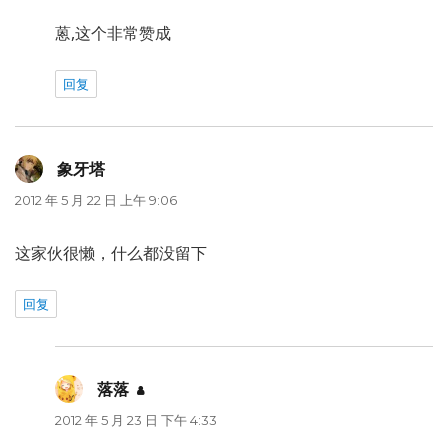
蒽,这个非常赞成
回复
象牙塔
说
道：
2012 年 5 月 22 日 上午 9:06
这家伙很懒，什么都没留下
回复
落落
说
道：
2012 年 5 月 23 日 下午 4:33