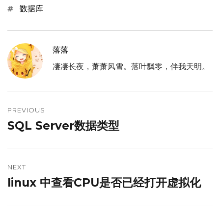
Tags
数据库
落落
凄凄长夜，萧萧风雪。落叶飘零，伴我天明。
文
章
PREVIOUS
SQL Server数据类型
Previous
导
post:
航
NEXT
linux 中查看CPU是否已经打开虚拟化
Next
post: