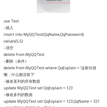
use Test
–插入
insert into MyQQTest(QqName,QqPassword)
values(5,5)
–清空
delete from MyQQTest
–删除（条件）
delete from MyQQTest where QqExplain = ‘这家伙很
懒，什么都没留下’
–修改某列的所有数据
update MyQQTest set QqExplain = 123
–修改多列的数据
update MyQQTest set QqExplain = 123,QqName = 321