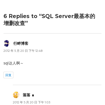
6 Replies to “SQL Server最基本的
增删改查”
行畔博客
说
道：
2012 年 5 月 20 日 下午 12:48
sql达人啊～
回复
落落
说
道：
2012 年 5 月 20 日 下午 1:03