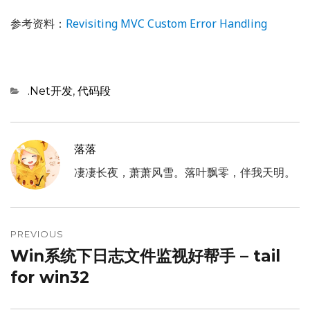
参考资料：
Revisiting MVC Custom Error Handling
Categories
.Net开发
,
代码段
落落
凄凄长夜，萧萧风雪。落叶飘零，伴我天明。
文
章
PREVIOUS
Win系统下日志文件监视好帮手 – tail
Previous
导
post:
for win32
航