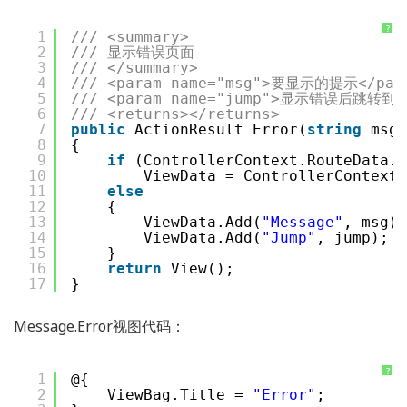
?
1
/// <summary>
2
/// 显示错误页面
3
/// </summary>
4
/// <param name="msg">要显示的提示</par
5
/// <param name="jump">显示错误后跳转到哪
6
/// <returns></returns>
7
public
ActionResult Error(
string
msg,
8
{
9
if
(ControllerContext.RouteData.V
10
ViewData = ControllerContext.
11
else
12
{
13
ViewData.Add(
"Message"
, msg);
14
ViewData.Add(
"Jump"
, jump);
15
}
16
return
View();
17
}
Message.Error视图代码：
?
1
@{
2
ViewBag.Title = 
"Error"
;