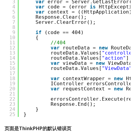
3
var
error = Server.GetLastError()
4
var
code = (error 
is
HttpExceptio
5
var
context = ((HttpApplication)s
6
Response.Clear();
7
Server.ClearError();
8
9
if
(code == 404)
10
{
11
//404
12
var
routeData = 
new
RouteDat
13
routeData.Values[
"controller
14
routeData.Values[
"action"
] =
15
var
viewData = 
new
ViewDataD
16
routeData.Values[
"ViewData"
]
17
18
var
contextWrapper = 
new
Htt
19
IController errorsController
20
var
requestContext = 
new
Req
21
22
errorsController.Execute(req
23
Response.End();
24
}
25
}
页面是ThinkPHP的默认错误页