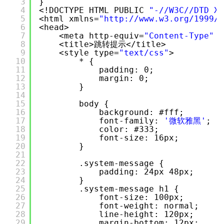
3
}
4
<!DOCTYPE HTML PUBLIC 
"-//W3C//DTD XH
5
<html xmlns=
"
http://www.w3.org/1999/x
6
<head>
7
<meta http-equiv=
"Content-Type"
c
8
<title>跳转提示</title>
9
<style type=
"text/css"
>
10
* {
11
padding: 0;
12
margin: 0;
13
}
14
15
body {
16
background: #fff;
17
font-family: 
'微软雅黑'
;
18
color: #333;
19
font-size: 16px;
20
}
21
22
.system-message {
23
padding: 24px 48px;
24
}
25
.system-message h1 {
26
font-size: 100px;
27
font-weight: normal;
28
line-height: 120px;
29
margin-bottom: 12px;