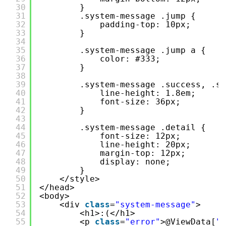
30
}
31
.system-message .jump {
32
padding-top: 10px;
33
}
34
35
.system-message .jump a {
36
color: #333;
37
}
38
39
.system-message .success, .s
40
line-height: 1.8em;
41
font-size: 36px;
42
}
43
44
.system-message .detail {
45
font-size: 12px;
46
line-height: 20px;
47
margin-top: 12px;
48
display: none;
49
}
50
</style>
51
</head>
52
<body>
53
<div 
class
=
"system-message"
>
54
<h1>:(</h1>
55
<p 
class
=
"error"
>@ViewData[
"M