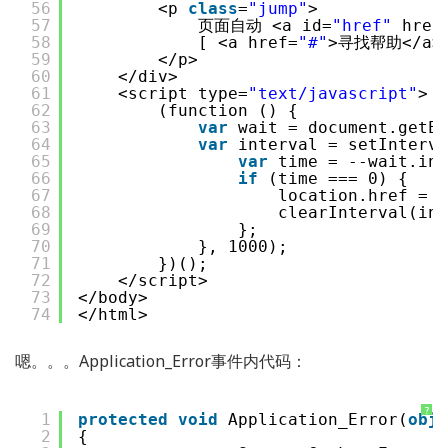
56
<p 
class
=
"jump"
>
57
页面自动 <a id=
"href"
href
58
[ <a href=
"#"
>寻找帮助</a>
59
</p>
60
</div>
61
<script type=
"text/javascript"
>
62
(function () {
63
var
wait = document.getEl
64
var
interval = setInterva
65
var
time = --wait.inn
66
if
(time === 0) {
67
location.href = h
68
clearInterval(int
69
};
70
}, 1000);
71
})();
72
</script>
73
</body>
74
</html>
嗯。。。Application_Error事件内代码：
?
1
protected
void
Application_Error(
obje
2
{