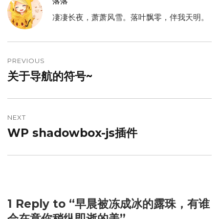
落落
凄凄长夜，萧萧风雪。落叶飘零，伴我天明。
文
章
PREVIOUS
关于导航的符号~
Previous
导
post:
航
NEXT
WP shadowbox-js插件
Next
post:
1 Reply to “早晨被冻成冰的露珠，有谁
会在意你稍纵即逝的美”