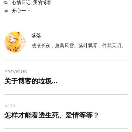
Categories
心情日记
,
我的博客
Tags
开心一下
落落
凄凄长夜，萧萧风雪。落叶飘零，伴我天明。
文
章
PREVIOUS
关于博客的垃圾…
Previous
导
post:
航
NEXT
怎样才能看透生死、爱情等等？
Next
post: