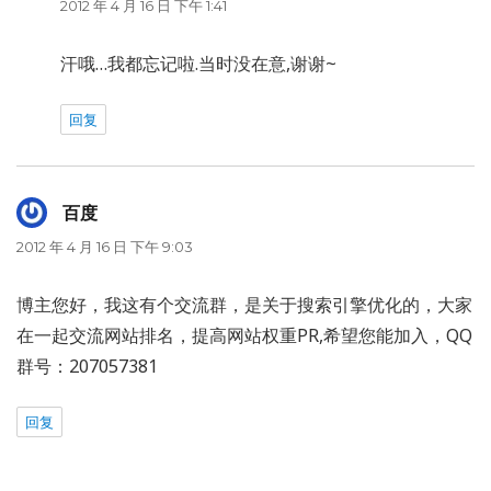
道：
2012 年 4 月 16 日 下午 1:41
汗哦…我都忘记啦.当时没在意,谢谢~
回复
百度
说
道：
2012 年 4 月 16 日 下午 9:03
博主您好，我这有个交流群，是关于搜索引擎优化的，大家
在一起交流网站排名，提高网站权重PR,希望您能加入，QQ
群号：207057381
回复