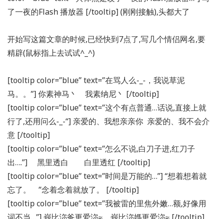
了一夜的Flash 播放器 [/tooltip] (刚刚接触),头都大了
开始写这篇文章的时候,已经快到7点了,写几个情侣网名,要
精辟(鼠标指上去试试^_^)
[tooltip color=”blue” text=”在骂人么-_-，我说草泥
马。。”] 你素神马丶 我素纳尼丶 [/tooltip]
[tooltip color=”blue” text=”这个有点普通…话说,直接上就
行了,还用问么-_-“] 亲爱的、我想亲亲你 亲爱的、我不会介
意 [/tooltip]
[tooltip color=”blue” text=”怎么不说,白刀子进,红刀子
出….”] ゝ黑里透白 ゝ白里透红 [/tooltip]
[tooltip color=”blue” text=”时间是万能的…”] “想着想着就
忘了。 ”念着念着就放了。 [/tooltip]
[tooltip color=”blue” text=”我被雷的里焦外嫩…额,好像用
词不当…”] 峩比沵爸更爱沵≈ 峩比沵媽更爱沵≈ [/tooltip]