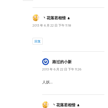
丶花落若相惜
说
道：
2013 年 6 月 22 日 下午 11:18
回复
路过的小新
说
道：
2013 年 6 月 22 日 下午 11:26
人妖…
丶花落若相惜
说