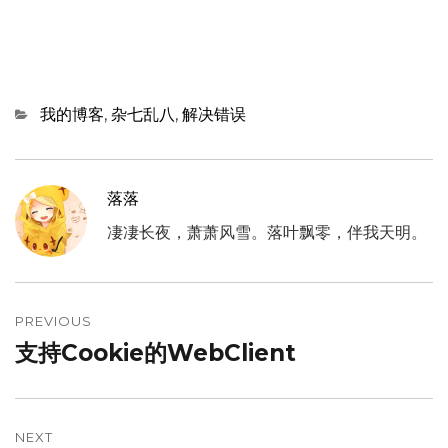
Categories
我的博客
,
杂七乱八
,
解决错误
落落
凄凄长夜，萧萧风雪。落叶飘零，伴我天明。
文
章
PREVIOUS
支持Cookie的WebClient
Previous
导
post:
航
NEXT