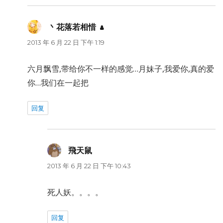
丶花落若相惜
说
道：
2013 年 6 月 22 日 下午 1:19
六月飘雪,带给你不一样的感觉…月妹子,我爱你,真的爱
你…我们在一起把
回复
飛天鼠
说
道：
2013 年 6 月 22 日 下午 10:43
死人妖。。。。
回复