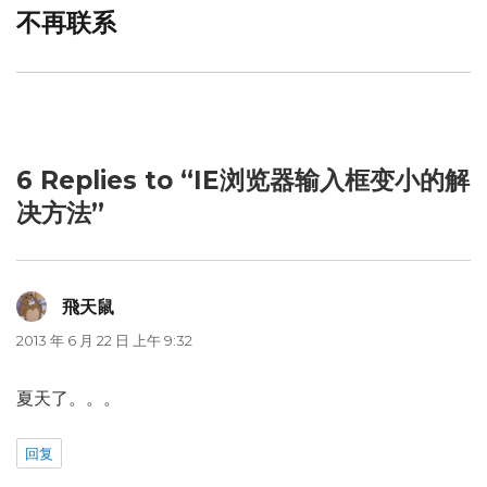
不再联系
Next
post:
6 Replies to “IE浏览器输入框变小的解
决方法”
飛天鼠
说
道：
2013 年 6 月 22 日 上午 9:32
夏天了。。。
回复