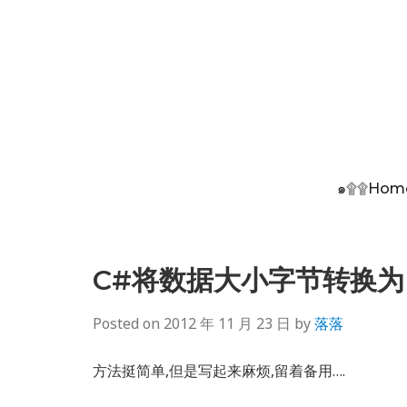
๑۩۩Hom
C#将数据大小字节转换为M
Posted on
2012 年 11 月 23 日
by
落落
方法挺简单,但是写起来麻烦,留着备用….