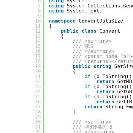
6
using
System;
7
using
System.Collections.Gen
8
using
System.Text;
9
10
namespace
ConvertDataSize
11
{
12
public
class
Convert
13
{
14
/// <summary>
15
/// 获取
16
/// </summary>
17
/// <param name="b">
18
/// <returns></retur
19
public
string
GetSiz
20
{
21
if
(b.ToString()
22
return
GetMB
23
if
(b.ToString()
24
return
GetGB
25
if
(b.ToString()
26
return
GetTB
27
return
String.Em
28
}
29
30
/// <summary>
31
/// 将B转换为TB
32
/// </summary>