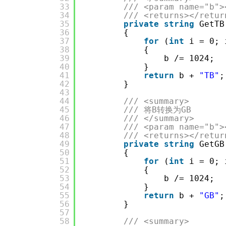
33
/// <param name="b">
34
/// <returns></retur
35
private
string
GetTB
36
{
37
for
(
int
i = 0; 
38
{
39
b /= 1024;
40
}
41
return
b + 
"TB"
;
42
}
43
44
/// <summary>
45
/// 将B转换为GB
46
/// </summary>
47
/// <param name="b">
48
/// <returns></retur
49
private
string
GetGB
50
{
51
for
(
int
i = 0; 
52
{
53
b /= 1024;
54
}
55
return
b + 
"GB"
;
56
}
57
58
/// <summary>