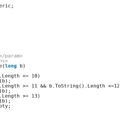
eric;
</param>
ns>
e(
long
b)
.Length <= 10)
(b);
.Length >= 11 && b.ToString().Length <=12)
(b);
.Length >= 13)
(b);
pty;