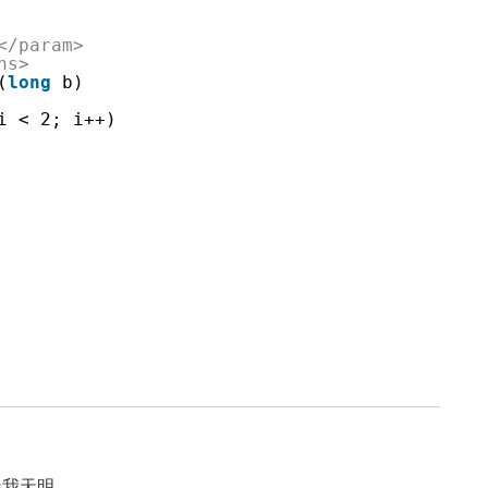
</param>
ns>
(
long
b)
i < 2; i++)
伴我天明。