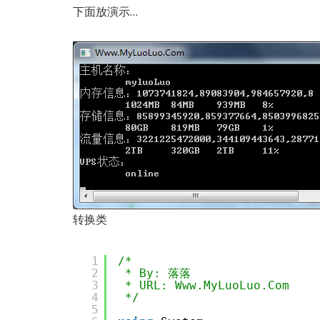
下面放演示…
转换类
1
/*
2
* By: 落落
3
* URL: Www.MyLuoLuo.Com
4
*/
5