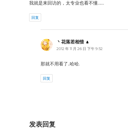
我就是来回访的，太专业也看不懂……
回复
丶花落若相惜
说
2012 年 11 月 26 日 下午 9:52
道：
那就不用看了..哈哈.
回复
发表回复