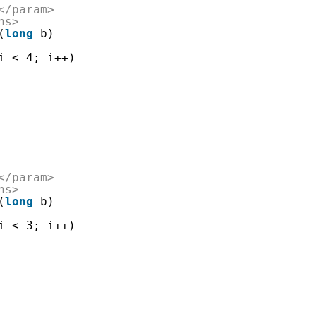
</param>
ns>
(
long
b)
i < 4; i++)
</param>
ns>
(
long
b)
i < 3; i++)