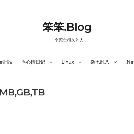
笨笨.Blog
一个死亡很久的人
e۩۩๑
✎心情日记
Linux
杂七乱八
.N
B,GB,TB