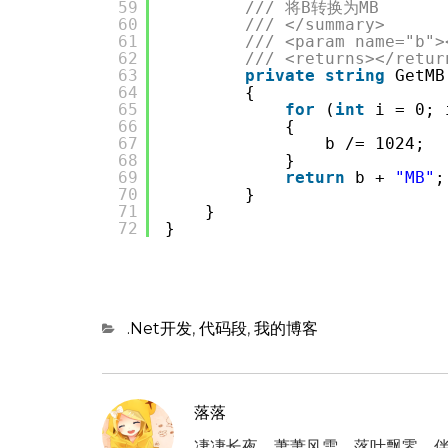
59
/// 将B转换为MB
60
/// </summary>
61
/// <param name="b">
62
/// <returns></retur
63
private
string
GetMB
64
{
65
for
(
int
i = 0; 
66
{
67
b /= 1024;
68
}
69
return
b + 
"MB"
;
70
}
71
}
72
}
Categories
.Net开发
,
代码段
,
我的博客
落落
凄凄长夜，萧萧风雪。落叶飘零，