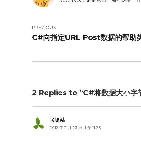
文
章
PREVIOUS
C#向指定URL Post数据的帮助
Previous
导
post:
航
2 Replies to “C#将数据大小
垃圾站
说
2012 年 11 月 23 日 上午 11:33
道：