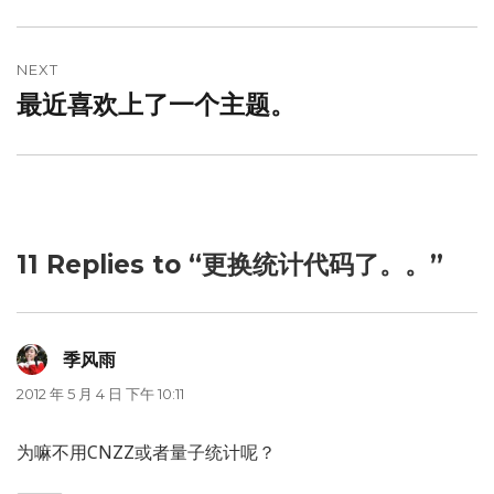
post:
航
NEXT
最近喜欢上了一个主题。
Next
post:
11 Replies to “更换统计代码了。。”
季风雨
说
道：
2012 年 5 月 4 日 下午 10:11
为嘛不用CNZZ或者量子统计呢？