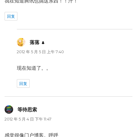
我在知道腾讯也搞这东西！！汗！
回复
落落
说
道：
2012 年 5 月 5 日 上午 7:40
现在知道了。。
回复
等待思索
说
道：
2012 年 5 月 4 日 下午 11:47
感觉很像门户博客。呼呼