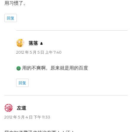
用习惯了。
回复
落落
说
道：
2012 年 5 月 5 日 上午 7:40
用的不爽啊。原来就是用的百度
回复
左道
说
道：
2012 年 5 月 4 日 下午 11:33