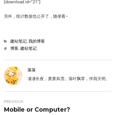
[download id=”21″]
另外，统计数据也公开了，随便看~
Categories
建站笔记
,
我的博客
Tags
博客
,
建站笔记
落落
凄凄长夜，萧萧风雪。落叶飘零，伴我天明。
文
章
PREVIOUS
Mobile or Computer?
Previous
导