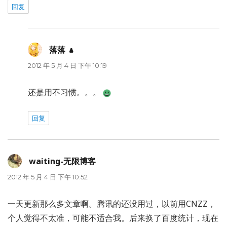
回复
落落
说
道：
2012 年 5 月 4 日 下午 10:19
还是用不习惯。。。
回复
waiting-无限博客
说
道：
2012 年 5 月 4 日 下午 10:52
一天更新那么多文章啊。腾讯的还没用过，以前用CNZZ，
个人觉得不太准，可能不适合我。后来换了百度统计，现在