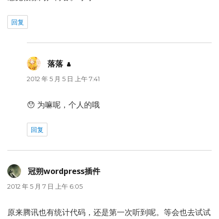
回复
落落
说
道：
2012 年 5 月 5 日 上午 7:41
😯 为嘛呢，个人的哦
回复
冠朔wordpress插件
说
道：
2012 年 5 月 7 日 上午 6:05
原来腾讯也有统计代码，还是第一次听到呢。等会也去试试