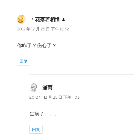
丶花落若相惜
说
道：
2012 年 12 月 25 日 下午 12:32
你咋了？伤心了？
回复
潇雨
说
道：
2012 年 12 月 25 日 下午 1:03
生病了。。。
回复