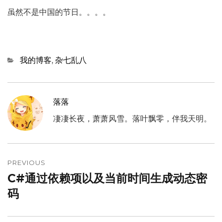
虽然不是中国的节日。。。。
Categories
我的博客
,
杂七乱八
落落
凄凄长夜，萧萧风雪。落叶飘零，伴我天明。
文
章
PREVIOUS
C#通过依赖项以及当前时间生成动态密
Previous
导
post:
码
航