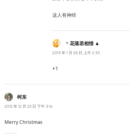
这人有神经
丶花落若相惜
说
道：
2013 年 1 月 26 日 上午 2:35
+1
柯东
说
道：
2012 年 12 月 25 日 下午 3:14
Merry Christmas