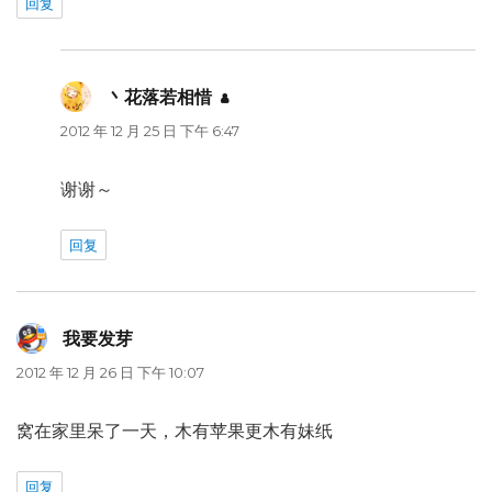
回复
丶花落若相惜
说
道：
2012 年 12 月 25 日 下午 6:47
谢谢～
回复
我要发芽
说
道：
2012 年 12 月 26 日 下午 10:07
窝在家里呆了一天，木有苹果更木有妹纸
回复