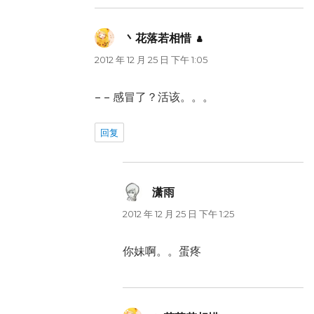
丶花落若相惜
说
道：
2012 年 12 月 25 日 下午 1:05
– – 感冒了？活该。。。
回复
潇雨
说
道：
2012 年 12 月 25 日 下午 1:25
你妹啊。。蛋疼