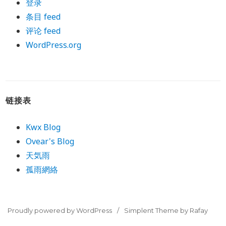
登录
条目 feed
评论 feed
WordPress.org
链接表
Kwx Blog
Ovear's Blog
天気雨
孤雨網絡
Proudly powered by WordPress
Simplent Theme by Rafay