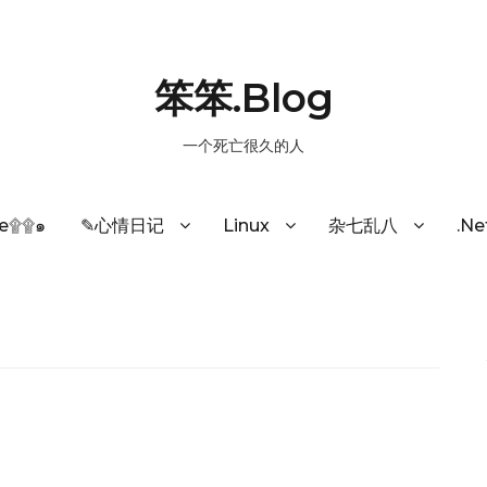
笨笨.Blog
一个死亡很久的人
e۩۩๑
✎心情日记
Linux
杂七乱八
.N