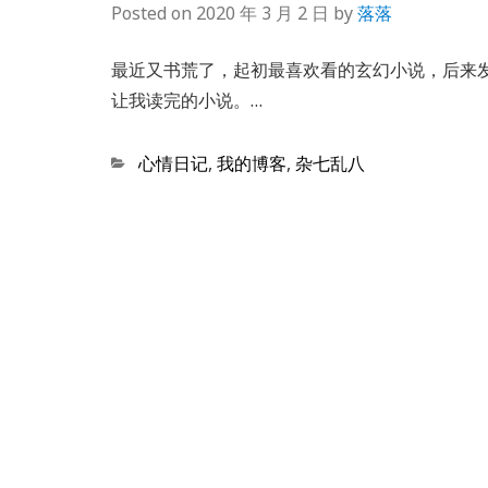
Posted on
2020 年 3 月 2 日
by
落落
最近又书荒了，起初最喜欢看的玄幻小说，后来
让我读完的小说。…
Categories
心情日记
,
我的博客
,
杂七乱八