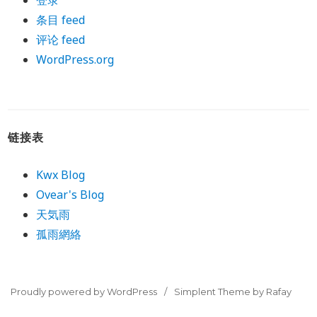
登录
条目 feed
评论 feed
WordPress.org
链接表
Kwx Blog
Ovear's Blog
天気雨
孤雨網絡
Proudly powered by WordPress
Simplent Theme by Rafay