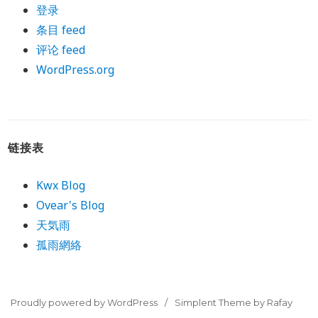
登录
条目 feed
评论 feed
WordPress.org
链接表
Kwx Blog
Ovear's Blog
天気雨
孤雨網絡
Proudly powered by WordPress
Simplent Theme by Rafay