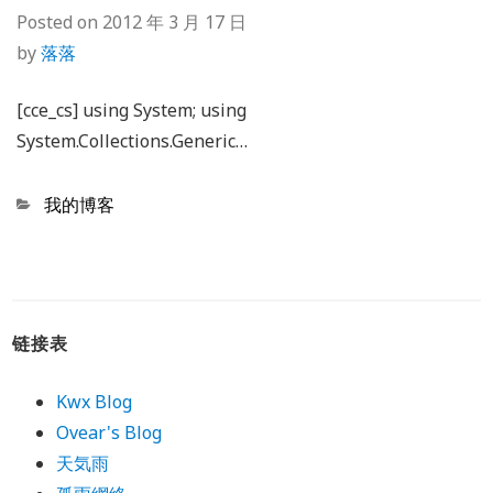
Posted on
2012 年 3 月 17 日
by
落落
[cce_cs] using System; using
System.Collections.Generic…
Categories
我的博客
链接表
Kwx Blog
Ovear's Blog
天気雨